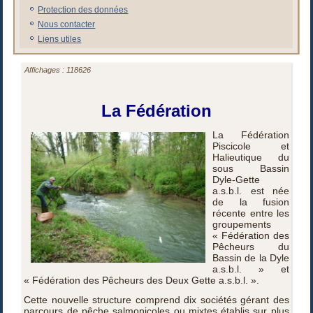
Protection des données
Nous contacter
Liens utiles
Affichages : 118626
La Fédération
La Fédération
Piscicole et
Halieutique du
sous Bassin
Dyle-Gette
a.s.b.l. est née
de la fusion
récente entre les
groupements
« Fédération des
Pêcheurs du
Bassin de la Dyle
a.s.b.l. » et
« Fédération des Pêcheurs des Deux Gette a.s.b.l. ».
Cette nouvelle structure comprend dix sociétés gérant des
parcours de pêche salmonicoles ou mixtes établis sur plus